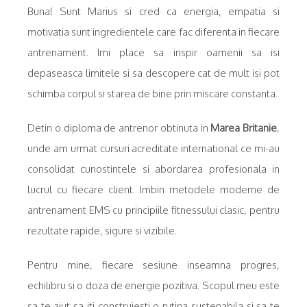
Buna! Sunt Marius si cred ca energia, empatia si
motivatia sunt ingredientele care fac diferenta in fiecare
antrenament. Imi place sa inspir oamenii sa isi
depaseasca limitele si sa descopere cat de mult isi pot
schimba corpul si starea de bine prin miscare constanta.
Detin o diploma de antrenor obtinuta in
Marea Britanie
,
unde am urmat cursuri acreditate international ce mi-au
consolidat cunostintele si abordarea profesionala in
lucrul cu fiecare client. Imbin metodele moderne de
antrenament EMS cu principiile fitnessului clasic, pentru
rezultate rapide, sigure si vizibile.
Pentru mine, fiecare sesiune inseamna progres,
echilibru si o doza de energie pozitiva. Scopul meu este
sa te ajut sa iti construiesti o rutina sustenabila si sa te