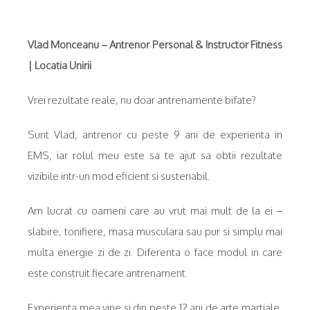
Vlad Monceanu – Antrenor Personal & Instructor Fitness
| Locația Unirii
Vrei rezultate reale, nu doar antrenamente bifate?
Sunt Vlad, antrenor cu peste 9 ani de experienta in
EMS, iar rolul meu este sa te ajut sa obtii rezultate
vizibile intr-un mod eficient si sustenabil.
Am lucrat cu oameni care au vrut mai mult de la ei –
slabire, tonifiere, masa musculara sau pur si simplu mai
multa energie zi de zi. Diferenta o face modul in care
este construit fiecare antrenament.
Experienta mea vine si din peste 12 ani de arte martiale,