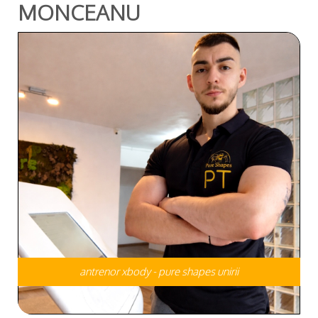
MONCEANU
antrenor xbody - pure shapes unirii