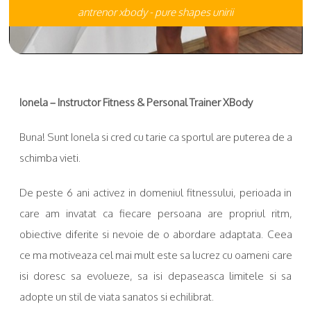
antrenor xbody - pure shapes unirii
Ionela – Instructor Fitness & Personal Trainer XBody
Buna! Sunt Ionela si cred cu tarie ca sportul are puterea de a
schimba vieti.
De peste 6 ani activez in domeniul fitnessului, perioada in
care am invatat ca fiecare persoana are propriul ritm,
obiective diferite si nevoie de o abordare adaptata. Ceea
ce ma motiveaza cel mai mult este sa lucrez cu oameni care
isi doresc sa evolueze, sa isi depaseasca limitele si sa
adopte un stil de viata sanatos si echilibrat.