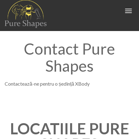
HOME
Togg
navig
Antrenori
EMS
Contact Pure
Locatii
Shapes
Preturi
XBODY UNIRII
Contactează-ne pentru o ședință XBody
Reduceri si Parteneriate
XBODY DRISTOR
Pareri
PARTENERIATE
Contact
LOCATIILE PURE
REDUCERI PRETURI XBODY
Blog