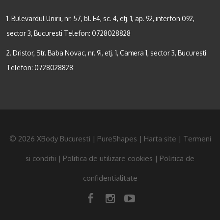
1. Bulevardul Unirii, nr. 57, bl. E4, sc. 4, etj. 1, ap. 92, interfon 092,
sector 3, Bucuresti Telefon:
0728028828
2. Dristor, Str. Baba Novac, nr. 9i, etj. 1, Camera 1, sector 3, Bucuresti
Telefon:
0728028828
© 2026 XBody Bucuresti | PureShapes |
Harta site
|
Termeni
si conditii
|
Politica de utilizare cookies
|
Politica de
confidentialitate