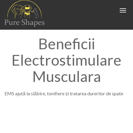
HOME
Togg
navig
Antrenori
Beneficii
EMS
Electrostimulare
Locatii
Preturi
Musculara
XBODY UNIRII
Reduceri si Parteneriate
XBODY DRISTOR
EMS ajută la slăbire, tonifiere și tratarea durerilor de spate
Pareri
PARTENERIATE
Contact
REDUCERI PRETURI XBODY
Blog