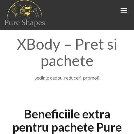
HOME
Togg
navig
Antrenori
XBody – Pret si
EMS
pachete
Locatii
Preturi
XBODY UNIRII
ședințe cadou, reduceri, promoții
Reduceri si Parteneriate
XBODY DRISTOR
Pareri
PARTENERIATE
Beneficiile extra
Contact
REDUCERI PRETURI XBODY
pentru pachete Pure
Blog