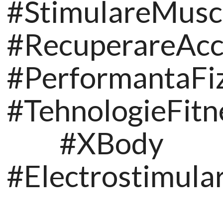
#StimulareMusc
#RecuperareAcc
#PerformantaFi
#TehnologieFitn
#XBody
#Electrostimula