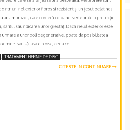
ertebre care se aranjează una peste alta. Vertebrele sunt
dintr-un inel exterior fibros și rezistent și un țesut gelatinos
ca un amortizor, care conferă coloanei vertebrale o protecție
 săritul sau ridicarea unor greutăți.Dacă inelul exterior este
ca urmare a unor boli degenerative, poate da posibilitatea
proemine sau să iasa din disc, ceea ce …
TRATAMENT HERNIE DE DISC
CITESTE IN CONTINUARE