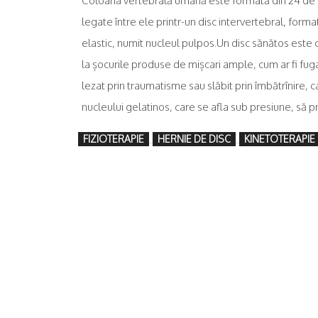
Coloana vertebrală umană este formată din 24 de v
legate între ele printr-un disc intervertebral, format 
elastic, numit nucleul pulpos.Un disc sănătos este 
la șocurile produse de mișcari ample, cum ar fi fuga,
lezat prin traumatisme sau slăbit prin îmbătrînire, 
nucleului gelatinos, care se afla sub presiune, să 
FIZIOTERAPIE
HERNIE DE DISC
KINETOTERAPIE