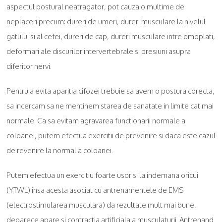
aspectul postural neatragator, pot cauza o multime de
neplaceri precum: dureri de umeri, dureri musculare la nivelul
gatului si al cefei, dureri de cap, dureri musculare intre omoplati,
deformari ale discurilor intervertebrale si presiuni asupra
diferitor nervi.
Pentru a evita aparitia cifozei trebuie sa avem o postura corecta,
sa incercam sa ne mentinem starea de sanatate in limite cat mai
normale. Ca sa evitam agravarea functionarii normale a
coloanei, putem efectua exercitii de prevenire si daca este cazul
de revenire la normal a coloanei.
Putem efectua un exercitiu foarte usor si la indemana oricui
(YTWL) insa acesta asociat cu antrenamentele de EMS
(electrostimularea musculara) da rezultate mult mai bune,
deoarece apare si contractia artificiala a musculaturii. Antrenand