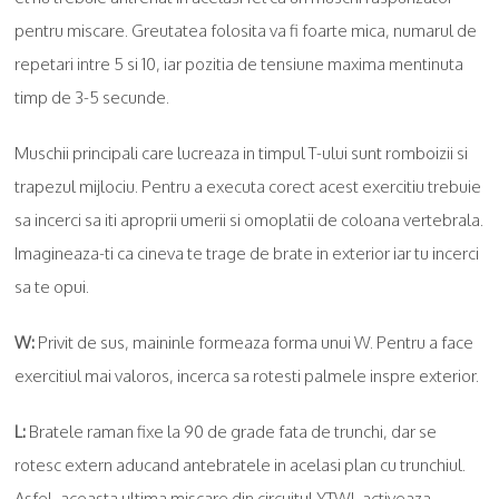
pentru miscare. Greutatea folosita va fi foarte mica, numarul de
repetari intre 5 si 10, iar pozitia de tensiune maxima mentinuta
timp de 3-5 secunde.
Muschii principali care lucreaza in timpul T-ului sunt romboizii si
trapezul mijlociu. Pentru a executa corect acest exercitiu trebuie
sa incerci sa iti aproprii umerii si omoplatii de coloana vertebrala.
Imagineaza-ti ca cineva te trage de brate in exterior iar tu incerci
sa te opui.
W:
Privit de sus, maininle formeaza forma unui W. Pentru a face
exercitiul mai valoros, incerca sa rotesti palmele inspre exterior.
L:
Bratele raman fixe la 90 de grade fata de trunchi, dar se
rotesc extern aducand antebratele in acelasi plan cu trunchiul.
Asfel, aceasta ultima miscare din circuitul YTWL activeaza