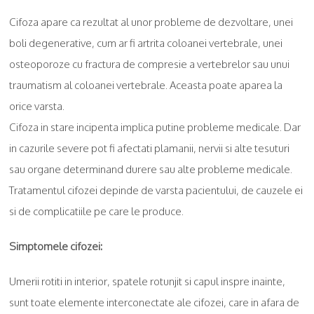
Cifoza apare ca rezultat al unor probleme de dezvoltare, unei
boli degenerative, cum ar fi artrita coloanei vertebrale, unei
osteoporoze cu fractura de compresie a vertebrelor sau unui
traumatism al coloanei vertebrale. Aceasta poate aparea la
orice varsta.
Cifoza in stare incipenta implica putine probleme medicale. Dar
in cazurile severe pot fi afectati plamanii, nervii si alte tesuturi
sau organe determinand durere sau alte probleme medicale.
Tratamentul cifozei depinde de varsta pacientului, de cauzele ei
si de complicatiile pe care le produce.
Simptomele cifozei:
Umerii rotiti in interior, spatele rotunjit si capul inspre inainte,
sunt toate elemente interconectate ale cifozei, care in afara de