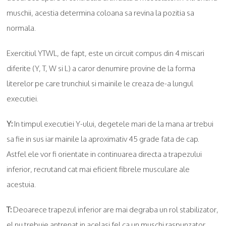
muschii, acestia determina coloana sa revina la pozitia sa
normala.
Exercitiul YTWL, de fapt, este un circuit compus din 4 miscari
diferite (Y, T, W si L) a caror denumire provine de la forma
literelor pe care trunchiul si mainile le creaza de-a lungul
executiei.
Y:
In timpul executiei Y-ului, degetele mari de la mana ar trebui
sa fie in sus iar mainile la aproximativ 45 grade fata de cap.
Astfel ele vor fi orientate in continuarea directa a trapezului
inferior, recrutand cat mai eficient fibrele musculare ale
acestuia.
T:
Deoarece trapezul inferior are mai degraba un rol stabilizator,
el nu trebuie antrenat in acelasi fel ca un muschi raspunzator