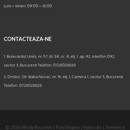
Luni – Vineri: 09:00 – 18:00
CONTACTEAZA-NE
1. Bulevardul Unirii, nr. 57, bl. E4, sc. 4, etj. 1, ap. 92, interfon 092,
sector 3, Bucuresti Telefon:
0728028828
2. Dristor, Str. Baba Novac, nr. 9i, etj. 1, Camera 1, sector 3, Bucuresti
Telefon:
0728028828
© 2026 XBody Bucuresti | PureShapes |
Harta site
|
Termeni si